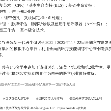
复苏术（CPR）/ 基本生命支持 (BLS) ：基础生命支持；
口包扎：进行伤口处理；
救： 绷带包扎、夹板固定和止血处理；
CU护理： 脉搏评估、肺部听诊以及使用手动呼吸器（Ambu袋）；
术室工作坊 ：基本缝合技术。
曼谷医院新一代医生研讨会2025于2025年11月22日星期六在康
疗集团的模拟中心举行，利用全面的医疗技能训练中心来创造真
解。
，共有140名学生参加了该研讨会，涵盖了第1批和第2批学生。曼
研讨会"将继续支持泰国青年为未来的医学职业做好准备。
医院举办“2025新一代医生研讨会”激励下一代医疗专业人员
泰国试管婴儿成功率
泰国试管婴儿靠谱吗
去国外做试管婴儿安全吗
篇：
曼谷医院总院荣获2025年Bangkok Life Hospital Awards 2项大奖