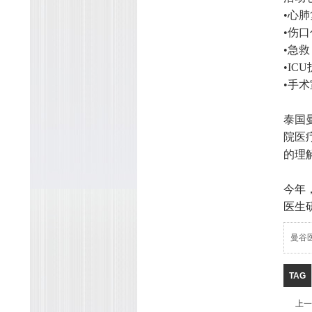
•心肺
•伤
•急
•I
•手
泰国
院医
的理
今年
医生
曼谷
TAG
上一