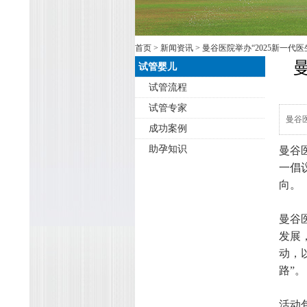
首页
>
新闻资讯
> 曼谷医院举办“2025新一
试管婴儿
试管流程
试管专家
曼谷
成功案例
助孕知识
曼谷
一倡
向。
曼谷医
发展
动，
路”。
活动