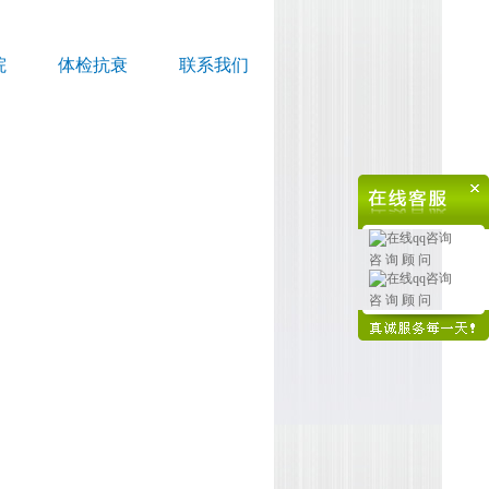
院
体检抗衰
联系我们
咨 询 顾 问
咨 询 顾 问