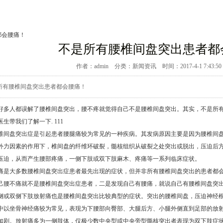
都会腰痛！
不是所有腰椎间盘突出患者都
作者：admin 分类：
新闻资讯
时间：2017-4-1 7:43
所有腰椎间盘突出患者都会腰痛！
多人都误解了腰椎间盘突出，腰不疼就觉得自己不是腰椎间盘突出。其实，不是所有
生带我们了解一下. 111
盘突出症是引起患者腰腿痛较为常见的一种疾病。其发病原因主要是因为腰椎间盘
外力因素的作用下，椎间盘的纤维环破裂，髓核组织从破裂之处突出或脱出，压迫后
压迫，从而产生腰部疼痛，一侧下肢或双下肢麻木、疼痛等一系列临床症状。
大多数腰椎间盘突出症患者最先出现的症状，但并非所有腰椎间盘突出的患者都会
己腰不痛就不是腰椎间盘突出症患者，二是发现自己有腰痛，就说自己有腰椎间盘突
双侧下肢放射痛也是腰椎间盘突出比较典型的症状。突出的腰椎间盘，压迫神经根
中以坐骨神经痛较为常见，表现为下腰部向臀部、大腿后方、小腿外侧直到足部的放
加剧。放射痛多为一侧肢体，仅极少数中央型或中央旁型髓核突出者表现为双下肢症