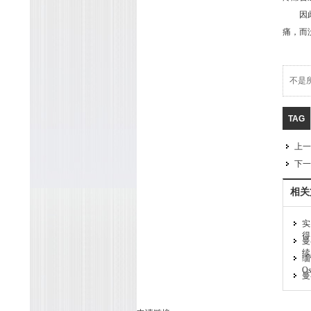
因此，
痛，而
不是
TAG
上一
下一
相关
实
得
曼
续
缅
O
曼