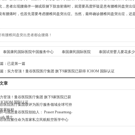
患者出现腰痛伴一侧或双侧下肢放射痛时，就需要高度怀疑是患有腰椎间盘突出症
没有腰痛时，也首先需要考虑腰椎间盘突出症。当然，最终确诊腰椎间盘突出症，还是
所有腰椎间盘突出患者都会腰痛！
泰国康民国际医院中国服务中心
泰国康民国际医院
泰国试管婴儿要花多少
篇：已是第一篇
篇：
实力登顶！曼谷医院医疗集团 旗下9家医院已获得 ICHOM 国际认证
文章
力登顶！曼谷医院医疗集团 旗下9家医院已获
 ICHOM 国际认证
谷医院医疗集团获评为医疗服务领域全球可持
发展标杆
怀与感恩曼谷医院创始人： Prasert Prasarttong-
soth 博士
谷医院被任命为首家私立民航航空医学中心