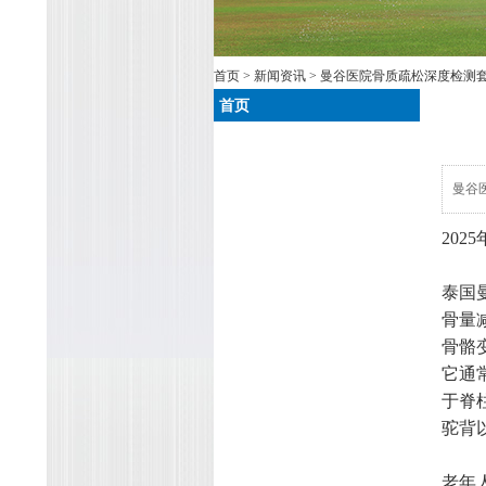
首页
>
新闻资讯
> 曼谷医院骨质疏松深度检测
首页
曼谷
20
泰国
骨量
骨骼
它通
于脊
驼背
老年