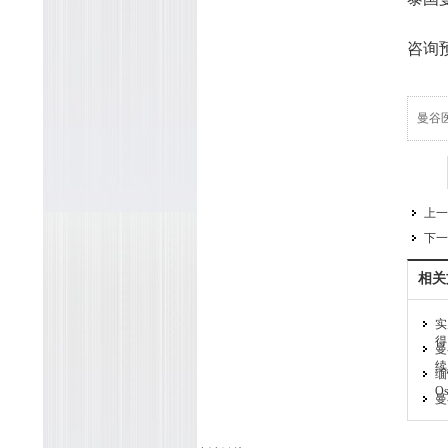
咨询
曼谷
TAG
上一
下一
相关
实
得
曼
续
缅
O
曼