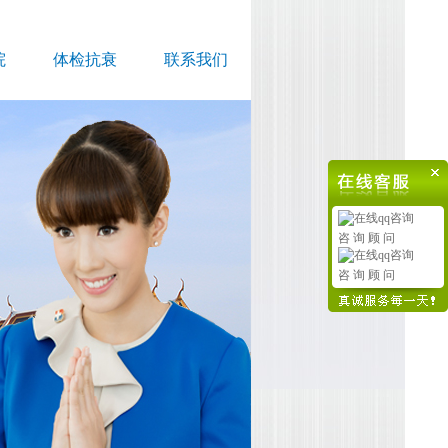
院
体检抗衰
联系我们
咨 询 顾 问
咨 询 顾 问