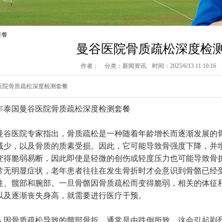
套餐
曼谷医院骨质疏松深度检
作者： 分类：
新闻资讯
时间：2025/6/13 11:10:
医院骨质疏松深度检测套餐
25年泰国曼谷医院骨质疏松深度检测套餐
曼谷医院专家指出，骨质疏松是一种随着年龄增长而逐渐发展的
减少，以及骨质的质素受损。因此，它可能导致骨强度下降，并
变得脆弱易断，因此即使是轻微的创伤或轻度压力也可能导致骨折
常无明显症状，老年患者往往在发生骨折时才会意识到骨骼已经
柱、髋部和腕部。一旦骨骼因骨质疏松而变得脆弱，相关的体征
以及逐渐丧失身高，就需要进行医疗干预。
人因骨质疏松导致的髋部骨折，通常是由跌倒所致，这会引起剧