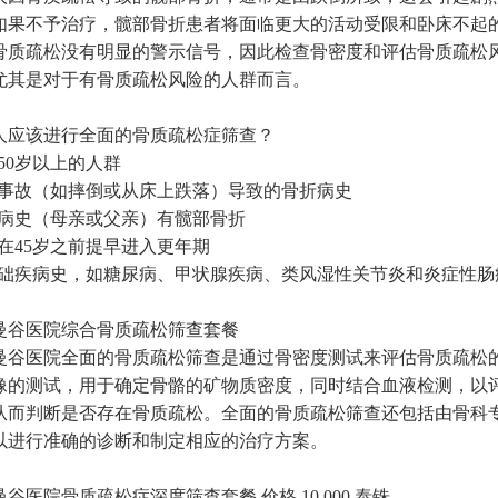
如果不予治疗，髋部骨折患者将面临更大的活动受限和卧床不起
骨质疏松没有明显的警示信号，因此检查骨密度和评估骨质疏松
尤其是对于有骨质疏松风险的人群而言。
人应该进行全面的骨质疏松症筛查？
50岁以上的人群
小事故（如摔倒或从床上跌落）导致的骨折病史
族病史（母亲或父亲）有髋部骨折
性在45岁之前提早进入更年期
基础疾病史，如糖尿病、甲状腺疾病、类风湿性关节炎和炎症性肠
曼谷医院综合骨质疏松筛查套餐
曼谷医院全面的骨质疏松筛查是通过骨密度测试来评估骨质疏松
像的测试，用于确定骨骼的矿物质密度，同时结合血液检测，以
从而判断是否存在骨质疏松。全面的骨质疏松筛查还包括由骨科
以进行准确的诊断和制定相应的治疗方案。
谷医院骨质疏松症深度筛查套餐 价格 10,000 泰铢