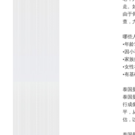
走。
由于
查，
哪些
•年龄
•因
•家
•女
•有
泰国
泰国
行成
平，
估，
泰国曼