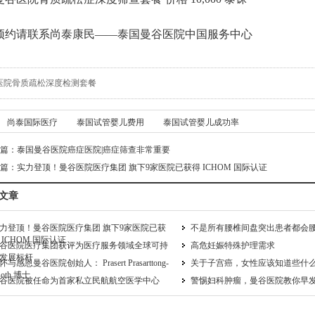
预约请联系尚泰康民——泰国曼谷医院中国服务中心
医院骨质疏松深度检测套餐
尚泰国际医疗
泰国试管婴儿费用
泰国试管婴儿成功率
篇：
泰国曼谷医院癌症医院|癌症筛查非常重要
篇：
实力登顶！曼谷医院医疗集团 旗下9家医院已获得 ICHOM 国际认证
文章
力登顶！曼谷医院医疗集团 旗下9家医院已获
不是所有腰椎间盘突出患者都会
 ICHOM 国际认证
谷医院医疗集团获评为医疗服务领域全球可持
高危妊娠特殊护理需求
发展标杆
怀与感恩曼谷医院创始人： Prasert Prasarttong-
关于子宫癌，女性应该知道些什
soth 博士
谷医院被任命为首家私立民航航空医学中心
警惕妇科肿瘤，曼谷医院教你早