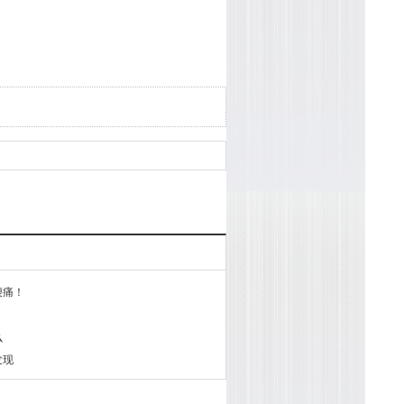
腰痛！
么
发现