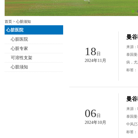
首页
> 心脏须知
心脏医院
曼谷
心脏医院
来源：
18
心脏专家
日
泰国曼
可溶性支架
2024年11月
病，尤
心脏须知
标签
曼谷
来源：
06
日
泰国曼
2024年10月
中风已
标签