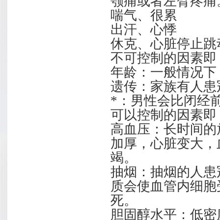
颚痛或者左臂疼痛
喘气、很累
出汗、心悸
休克、心脏停止跳
不可控制的因素即
年龄：一般情况下
遗传：家族有人患
*：男性会比闭经
可以控制的因素即
高血压：长时间的
加厚，心脏变大，
竭。
抽烟：抽烟的人患
质会使血管内细胞
死。
胆固醇水平：低密