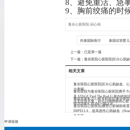
8、避免重活、急
9、胸前绞痛的时
曼谷心脏医院-冠心病
TAG
尚泰国际医疗
泰国试管婴儿
上一篇：已是第一篇
下一篇：
曼谷医院心脏医院|区分心肌
相关文章
曼谷医院心脏医院|区分心肌缺血、
力衰竭
曼谷医院与曼谷医院心脏医院携手 Private
及 STAGE Find The Real U 举办
泰国首家私立心脏专科医院|曼谷医
压无症状不显，却日日悄悄损伤心脏
得2026年ICHOM一级认证
曼谷医院心脏医院|微型心脏辅助装置
IMPELLA，提高急性心肌缺血（Heart 
生存率
申请链接