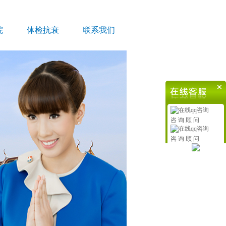
院
体检抗衰
联系我们
咨 询 顾 问
咨 询 顾 问