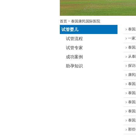
首页
> 泰国康民国际医院
泰国
试管婴儿
一家
试管流程
泰国
试管专家
从泰
成功案例
探访
助孕知识
康民
泰国
泰国
泰国
泰国
泰国
那些