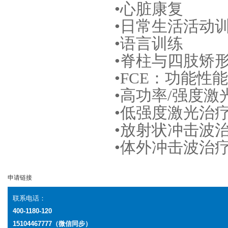
•心脏康复
•日常生活活动
•语言训练
•脊柱与四肢矫
•FCE：功能
•高功率/强度激
•低强度激光治
•放射状冲击波
•体外冲击波治
申请链接
联系电话：
400-1180-120
15104467777（微信同步）