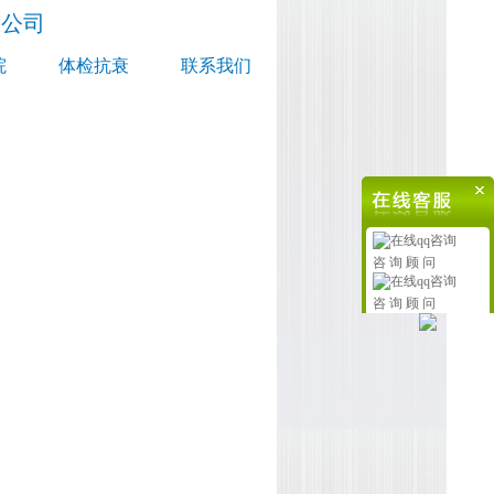
限公司
院
体检抗衰
联系我们
咨 询 顾 问
咨 询 顾 问