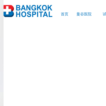
首页
曼谷医院