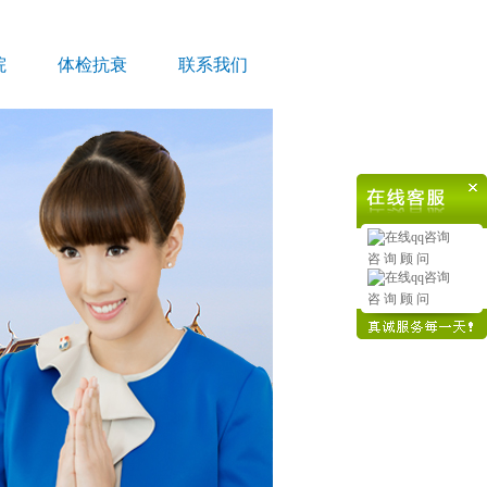
院
体检抗衰
联系我们
咨 询 顾 问
咨 询 顾 问