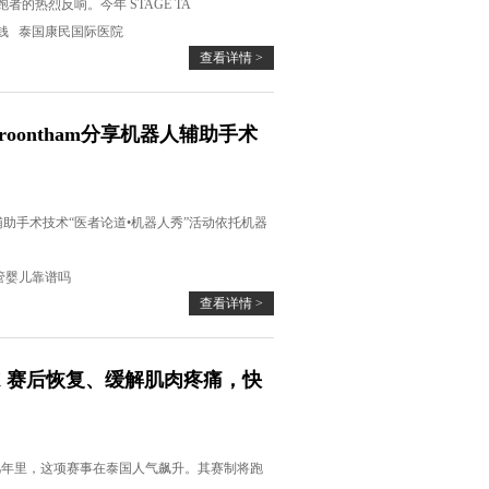
跑者的热烈反响。今年 STAGE TA
钱
泰国康民国际医院
查看详情 >
gpiroontham分享机器人辅助手术
m分享机器人辅助手术技术“医者论道•机器人秀”活动依托机器
管婴儿靠谱吗
查看详情 >
X 赛后恢复、缓解肌肉疼痛，快
过去几年里，这项赛事在泰国人气飙升。其赛制将跑