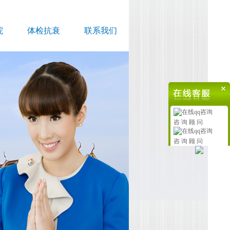
院
体检抗衰
联系我们
咨 询 顾 问
咨 询 顾 问