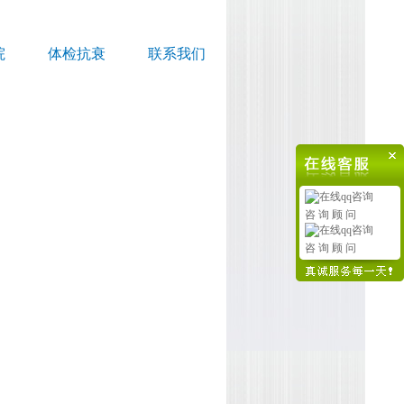
院
体检抗衰
联系我们
咨 询 顾 问
咨 询 顾 问