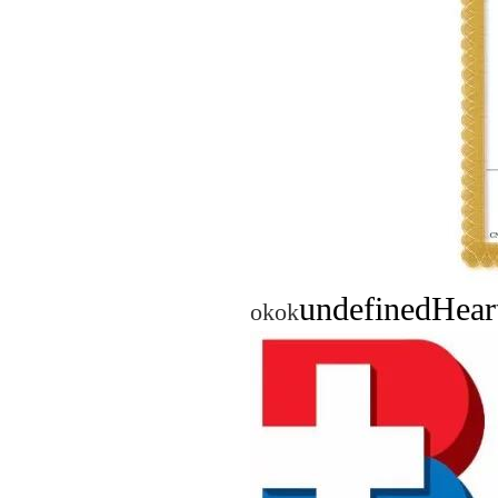
undefined
Hea
okok