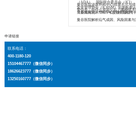
（ADA）、国际联合委员会（JCI）
曼谷医院泌尿外科中心|排尿不尽与
安全管理协会（ICHSM）全球标准
警信号：由什么原因引起？哪种情况
曼谷医院泌尿外科中心|详解肾囊肿
《新闻周刊》“2025 年度亚太最佳专
曼谷医院解析疝气成因、风险因素与
申请链接
联系电话：
400-1180-120
15104467777（微信同步）
18626623777
（微信同步）
13250160777
（微信同步）