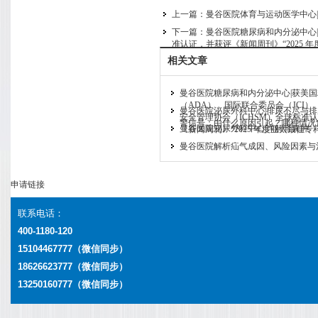
上一篇：
曼谷医院体育与运动医学中心|
下一篇：
曼谷医院糖尿病和内分泌中心|
准认证，并获评《新闻周刊》“2025 
相关文章
曼谷医院糖尿病和内分泌中心|获美
（ADA）、国际联合委员会（JCI）
曼谷医院泌尿外科中心|排尿不尽与
安全管理协会（ICHSM）全球标准
警信号：由什么原因引起？哪种情况
曼谷医院泌尿外科中心|详解肾囊肿
《新闻周刊》“2025 年度亚太最佳专
曼谷医院解析疝气成因、风险因素与
申请链接
联系电话：
400-1180-120
15104467777（微信同步）
18626623777
（微信同步）
13250160777
（微信同步）