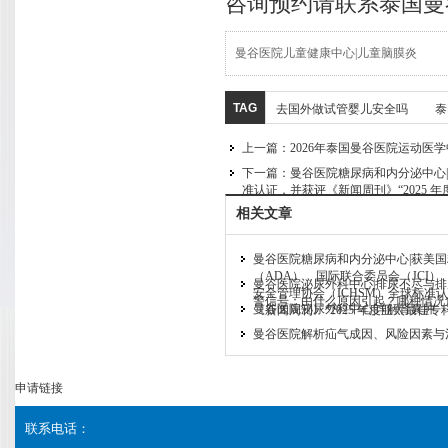
咨询预约请联系泰国曼
曼谷医院儿童健康中心|儿童脑膜炎
TAG
去国外做试管婴儿安全吗
泰
上一篇：
2026年泰国曼谷医院运动医
下一篇：
曼谷医院糖尿病和内分泌中心|
准认证，并获评《新闻周刊》“2025 
相关文章
曼谷医院糖尿病和内分泌中心|获美
（ADA）、国际联合委员会（JCI）
曼谷医院泌尿外科中心|排尿不尽与
安全管理协会（ICHSM）全球标准
警信号：由什么原因引起？哪种情况
曼谷医院泌尿外科中心|详解肾囊肿
《新闻周刊》“2025 年度亚太最佳专
曼谷医院解析疝气成因、风险因素与
申请链接
联系电话：