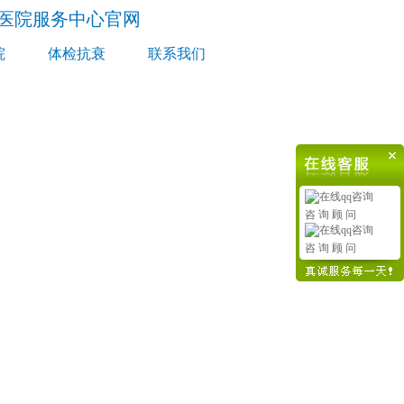
谷医院服务中心官网
院
体检抗衰
联系我们
咨 询 顾 问
咨 询 顾 问