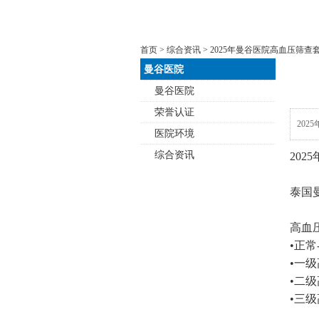
首页
>
综合资讯
> 2025年曼谷医院高血压筛查
曼谷医院
曼谷医院
荣誉认证
20
医院环境
综合资讯
20
泰国
高血
•正
•一级
•二级
•三