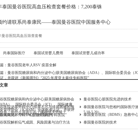
5年泰国曼谷医院高血压检查套餐价格：7,200泰铢
预约请联系尚泰康民——泰国曼谷医院中国服务中心
25年曼谷医院高血压筛查套餐
尚泰国际医疗
泰国试管婴儿费用
泰国试管婴儿成功率
篇：
曼谷医院老年人RSV 疫苗全解
篇：
曼谷医院糖尿病和内分泌中心|获美国糖尿病协会（ADA）、国际联合委员会（JC
证，并获评《新闻周刊》“2025 年度亚太最佳专科医院”
文章
谷医院糖尿病和内分泌中心|获美国糖尿病协会
曼谷医院心脏医院先进的技术
ADA）、国际联合委员会（JCI）、国际健康
谷医院泌尿外科中心|排尿不尽与排尿困难的预
泰国曼谷医院与您相约国际医疗
全管理协会（ICHSM）全球标准认证，并获评
信号：由什么原因引起？哪种情况危险？
5.18-5.20）
谷医院泌尿外科中心|详解肾囊肿
泰国曼谷医院（BDMS）急救中
新闻周刊》“2025 年度亚太最佳专科医院”
谷医院解析疝气成因、风险因素与治疗方法
泰国曼谷医院的技术