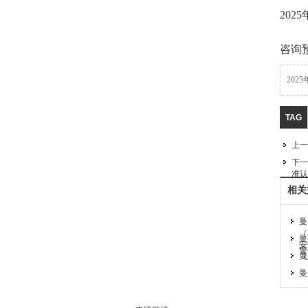
202
咨询
20
TAG
上一
下一
准认
相关
曼
（
曼
安
警
曼
《
曼